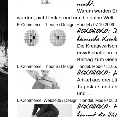
macht.
Warum werden Erdb
wurden, nicht lecker und um die halbe Welt
E-Commerce
,
Theorie
/
Design
,
Handel
/ 07.10.2009
HOKOHOKO: Desi
heimische Kreati
Die Kreativwirtsch
erwirtschaftet in
Beitrag zum Gesa
E-Commerce
,
Theorie
/
Design
,
Handel
,
Mode
/ 11.05
HOKOHOKO: Jetz
Artikel aus drei 
Tageskurs und oh
und …
E-Commerce
,
Webseite
/
Design
,
Handel
,
Mode
/ 08.
HOKOHOKO: Mas
kommt die Hüfte