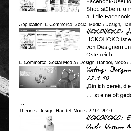
Facebook-User k
Shop stöbern, oh
auf die Facebook
Application
,
E-Commerce
,
Social Media
/
Design
,
Han
HOKOHOKO: Jetz
HOKOHOKO ist ein
von Designern un
Österreich …
E-Commerce
,
Social Media
/
Design
,
Handel
,
Mode
/ 
Vortrag: Desig
22.1.10
„Bin ich bereit, d
… ist eine oft g
…
Theorie
/
Design
,
Handel
,
Mode
/ 22.01.2010
HOKOHOKO: Erdb
Und: Warum Nac