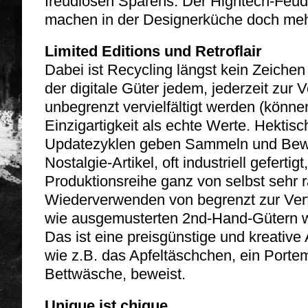
freudlosen Sparens. Der Hightech-Feude
machen in der Designerküche doch meh
Limited Editions und Retroflair
Dabei ist Recycling längst kein Zeichen 
der digitale Güter jedem, jederzeit zur 
unbegrenzt vervielfältigt werden (können
Einzigartigkeit als echte Werte. Hekti
Updatezyklen geben Sammeln und Bewah
Nostalgie-Artikel, oft industriell gefertig
Produktionsreihe ganz von selbst sehr r
Wiederverwenden von begrenzt zur Ver
wie ausgemusterten 2nd-Hand-Gütern w
Das ist eine preisgünstige und kreative A
wie z.B. das Apfeltäschchen, ein Porte
Bettwäsche, beweist.
Unique ist chique.