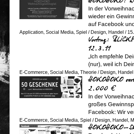
HOKOHOKO: Weih
In der Vorweihna
wieder ein Gewin
auf Facebook und
Application
,
Social Media
,
Spiel
/
Design
,
Handel
/ 15
Vortrag: BLICKF
12.3.11
„Ich empfehle De
(nur), weil ich D
E-Commerce
,
Social Media
,
Theorie
/
Design
,
Handel
HOKOHOKO verlo
2.000 €
In der Vorweihna
großes Gewinnsp
Facebook: Wir ve
E-Commerce
,
Social Media
,
Spiel
/
Design
,
Handel
,
M
HOKOHOKO-Shop 