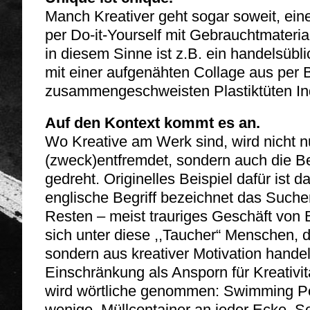
Manch Kreativer geht sogar soweit, einen 
per Do-it-Yourself mit Gebrauchtmaterial
in diesem Sinne ist z.B. ein handelsüb
mit einer aufgenähten Collage aus per 
zusammengeschweisten Plastiktüten Indi
Auf den Kontext kommt es an.
Wo Kreative am Werk sind, wird nicht n
(zweck)entfremdet, sondern auch die B
gedreht. Originelles Beispiel dafür ist 
englische Begriff bezeichnet das Suche
Resten – meist trauriges Geschäft von
sich unter diese ,,Taucher“ Menschen, 
sondern aus kreativer Motivation handel
Einschränkung als Ansporn für Kreativit
wird wörtliche genommen: Swimming Poo
wenige, Müllcontainer an jeder Ecke. S