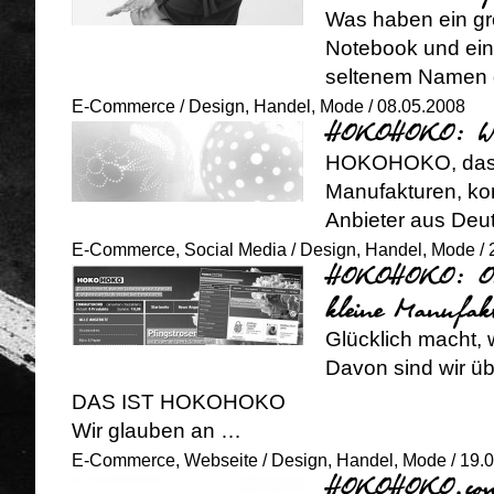
Was haben ein gr
Notebook und ein
seltenem Namen
E-Commerce
/
Design
,
Handel
,
Mode
/ 08.05.2008
HOKOHOKO: Web 
HOKOHOKO, das In
Manufakturen, ko
Anbieter aus Deu
E-Commerce
,
Social Media
/
Design
,
Handel
,
Mode
/ 
HOKOHOKO: Onl
kleine Manufak
Glücklich macht, 
Davon sind wir üb
DAS IST HOKOHOKO
Wir glauben an …
E-Commerce
,
Webseite
/
Design
,
Handel
,
Mode
/ 19.
HOKOHOKO.co