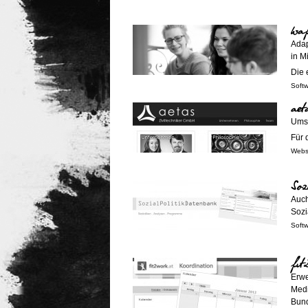
waf
Adap
in M
Die 
Soft
aet
Umse
Für 
Webs
Soz
Auch
Sozi
Soft
fi
Erwe
Medi
Bund