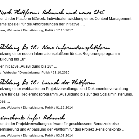
t2work Plattform: Relaunch und neues CMS
unch der Plattform fit2work: Individualentwicklung eines Content Management
ems speziell für die Anforderungen der Initiative. …
ware
,
Webseite
/
Dienstleistung
,
Politik
/ 17.10.2017
sBildung bis 18: Neue Informationsplattform
tzung einer neuen Informationsplattform für das Regierungsprogramm
Bildung bis 18“.
der Initiative „AusBildung bis 18“ …
e
,
Webseite
/
Dienstleistung
,
Politik
/ 23.10.2016
sBildung bis 18: Launch der Plattform
tzung einer webbasierten Projektverwaltungs- und Dokumentenverwaltung-
ware für das Regierungsprogramm „AusBildung bis 18“ des Sozialministeriums.
 des …
ware
,
Webseite
/
Dienstleistung
,
Politik
/ 01.12.2014
sionskonto Info: Relaunch
unch der Projektverwaltungssoftware für geschlossene Benutzerkreise:
rnisierung und Anpassung der Plattform für das Projekt „Pensionskonto …
ware
,
Webseite
/
Dienstleistung
,
Politik
/ 03.03.2014