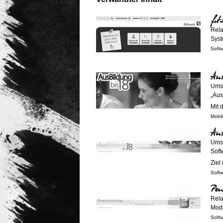
fi
Rela
Syst
Soft
Au
Umse
„Aus
Mit 
Mobil
Au
Umse
Soft
Ziel
Soft
Pen
Rela
Mode
Soft