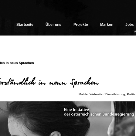
Startseite
Über uns
Projekte
Marken
Jobs
lich in neun Sprachen
rständlich in neun Sprachen
Mobile
,
Webseite
/
Dienstleistung
,
Politik