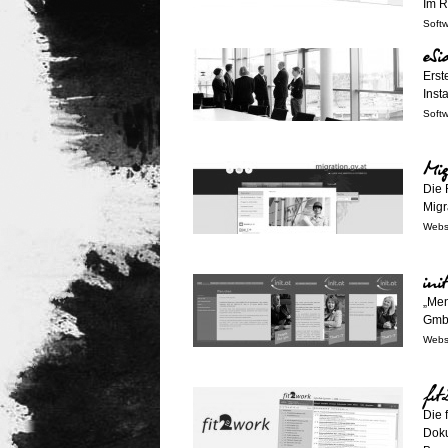
Im R
Soft
eSi
Erst
Inst
Soft
Mig
Die 
Migr
Webs
ini
„Men
GmbH
Webs
fit
Die 
Doku