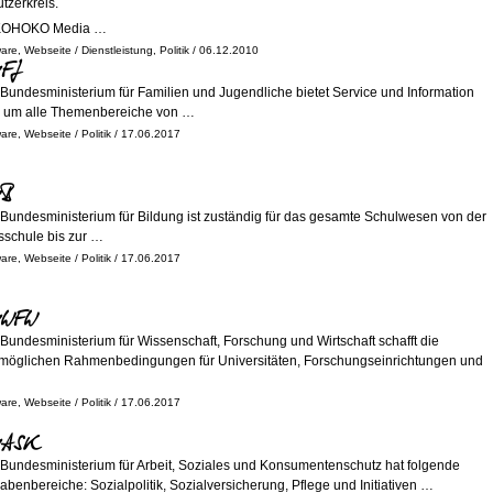
tzerkreis.
OHOKO Media …
ware
,
Webseite
/
Dienstleistung
,
Politik
/ 06.12.2010
FJ
Bundesministerium für Familien und Jugendliche bietet Service und Information
 um alle Themenbereiche von …
ware
,
Webseite
/
Politik
/ 17.06.2017
B
Bundesministerium für Bildung ist zuständig für das gesamte Schulwesen von der
sschule bis zur …
ware
,
Webseite
/
Politik
/ 17.06.2017
WFW
Bundesministerium für Wissenschaft, Forschung und Wirtschaft schafft die
möglichen Rahmenbedingungen für Universitäten, Forschungseinrichtungen und
ware
,
Webseite
/
Politik
/ 17.06.2017
ASK
Bundesministerium für Arbeit, Soziales und Konsumentenschutz hat folgende
abenbereiche: Sozialpolitik, Sozialversicherung, Pflege und Initiativen …