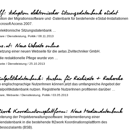
f: Adaption elektronischer Sitzungsdatenbank eSidat
tion der Migrationssoftware und -Datenbank für bestehende eSidat-Installationen
icrosoft Access 2007.
elektronische Sitzungsdatenbank …
ware
/
Dienstleistung
,
Politik
/ 08.11.2013
as.at: Neue Webseite online
tzung einer neuen Webseite für die aetas Ziviltechniker GmbH.
die redaktionelle Pflege wurde von …
eite
/
Dienstleistung
/ 25.10.2013
ialpolitikdatenbank: Ausbau für Reichweite + Recherche
 englischsprachige NutzerInnen können jetzt das umfangreiche Angebot der
alpolitikdatenbank nutzen. Registrierte NutzerInnen profitieren darüber …
ware
,
Webseite
/
Dienstleistung
,
Politik
/ 03.05.2013
t2work Koordinationsplattform: Neue Mediendatenbank
iterung der Projektverwaltungssoftware: Implementierung einer
endatenbank in die bestehende fit2work Koordinationsplattform des
essozialamts (BSB).