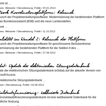
work ist …
ware
,
Webseite
/
Dienstleistung
,
Politik
/ 25.01.2013
2work Koordinationsplattform: Relaunch
unch der Projektverwaltungssoftware: Modernisierung der bestehenden Plattform
das Bundessozialamt (BSB) und die neun Landesstellen.
work …
ware
,
Webseite
/
Dienstleistung
,
Politik
/ 11.10.2012
alidität im Wandel 2: Relaunch der Plattform
unch der Projektverwaltungssoftware für geschlossene Benutzerkreise:
rnisierung der bestehenden Plattform für die Sektion II des …
ware
,
Webseite
/
Dienstleistung
,
Politik
/ 27.09.2012
dat: Update der elektronischen Sitzungsdatenbank
te der elektronischen Sitzungsdatenbank (eSidat) auf die aktuelle Version von
osoft Access.
elektronische Sitzungsdatenbank …
ware
/
Dienstleistung
,
Politik
/ 03.08.2012
ialstaatsfinanzierung: webbasierte Datenbank
Sozialstaatsfinanzierungsdatenbank ist eine webbasierte Datenbank für die
ntliche Nutzung.