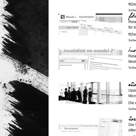
fit2
Soft
fit
Rela
für 
fit2
Soft
Inv
Rela
Mode
Soft
eSi
Upda
Micr
Die 
Soft
Soz
Die 
öffe