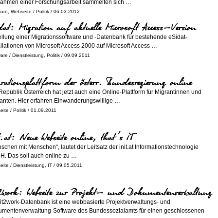
ahmen einer Forschungsarbeit sammelten sich …
ware
,
Webseite
/
Politik
/ 06.03.2012
dat: Migration auf aktuelle Microsoft Access-Version
ellung einer Migrationssoftware und -Datenbank für bestehende eSidat-
allationen von Microsoft Access 2000 auf Microsoft Access …
ware
/
Dienstleistung
,
Politik
/ 09.09.2011
rationsplattform der österr. Bundesregierung online
Republik Österreich hat jetzt auch eine Online-Plattform für Migrantinnen und
anten. Hier erfahren Einwanderungswillige …
eite
/
Politik
/ 01.09.2011
t.at: Neue Webseite online, that’s IT
schen mit Menschen“, lautet der Leitsatz der init.at Informationstechnologie
. Das soll auch online zu …
eite
/
Dienstleistung
,
IT
/ 09.05.2011
2work: Webseite zur Projekt- und Dokumentenverwaltung
fit2work-Datenbank ist eine webbasierte Projektverwaltungs- und
mentenverwaltung-Software des Bundessozialamts für einen geschlossenen