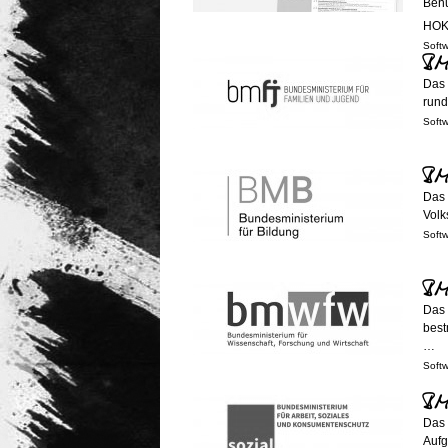
Benu
HOK
Soft
BM
Das 
rund
Soft
BM
Das 
Volk
Soft
BM
Das 
best
…
Soft
BM
Das 
Aufg